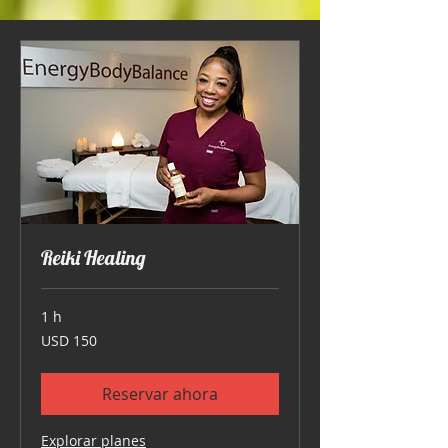
Reiki Healing
1 h
150
USD 150
dólares
estadounidenses
Reservar ahora
Explorar planes