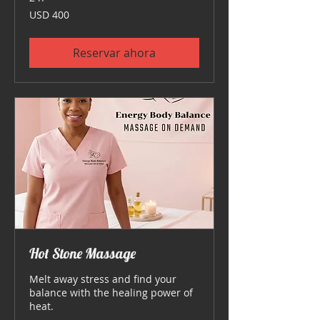
400
USD 400
dólares
estadounidenses
Reservar ahora
Hot Stone Massage
Melt away stress and find your
balance with the healing power of
heat.