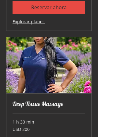
Reservar ahora
Explorar planes
Deep Tissue Massage
1 h 30 min
200
USD 200
dólares
estadounidenses