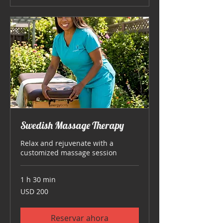
Swedish Massage Therapy
Relax and rejuvenate with a
customized massage session
1 h 30 min
200
USD 200
dólares
estadounidenses
Reservar ahora