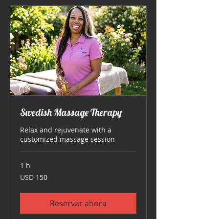
Swedish Massage Therapy
Relax and rejuvenate with a
customized massage session
1 h
150
USD 150
dólares
estadounidenses
Reservar ahora