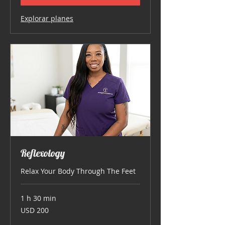
Explorar planes
Reflexology
Relax Your Body Through The Feet
1 h 30 min
200
USD 200
dólares
estadounidenses