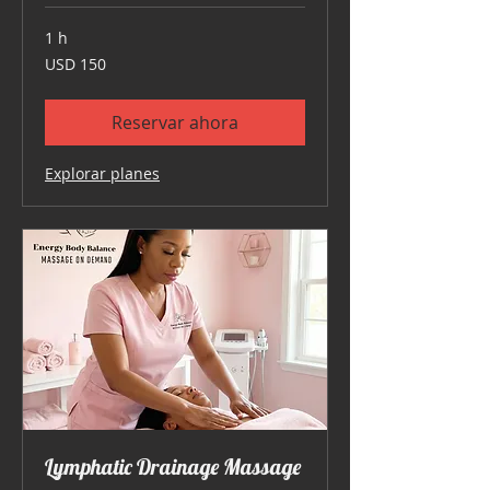
1 h
150
USD 150
dólares
estadounidenses
Reservar ahora
Explorar planes
Lymphatic Drainage Massage