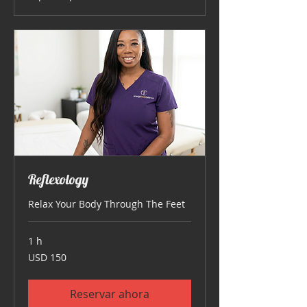
Reflexology
Relax Your Body Through The Feet
1 h
150
USD 150
dólares
estadounidenses
Reservar ahora