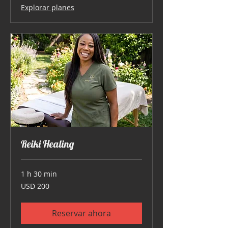
Explorar planes
Reiki Healing
1 h 30 min
200
USD 200
dólares
estadounidenses
Reservar ahora