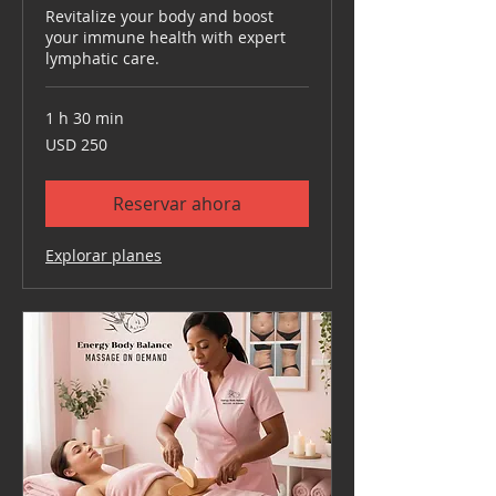
Revitalize your body and boost
your immune health with expert
lymphatic care.
1 h 30 min
250
USD 250
dólares
estadounidenses
Reservar ahora
Explorar planes