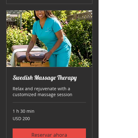
Swedish Massage Therapy
Relax and rejuvenate with a
customized massage session
1 h 30 min
200
USD 200
dólares
estadounidenses
Reservar ahora