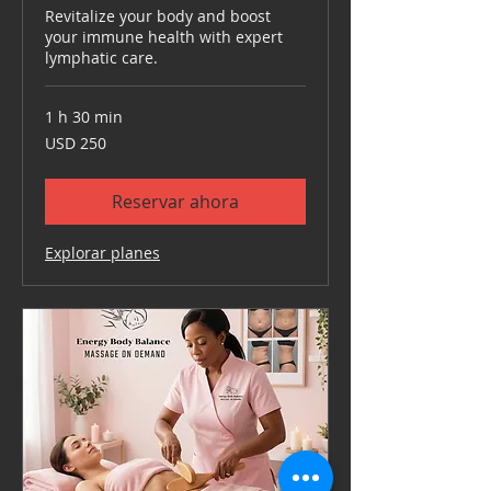
Revitalize your body and boost
your immune health with expert
lymphatic care.
1 h 30 min
250
USD 250
dólares
estadounidenses
Reservar ahora
Explorar planes