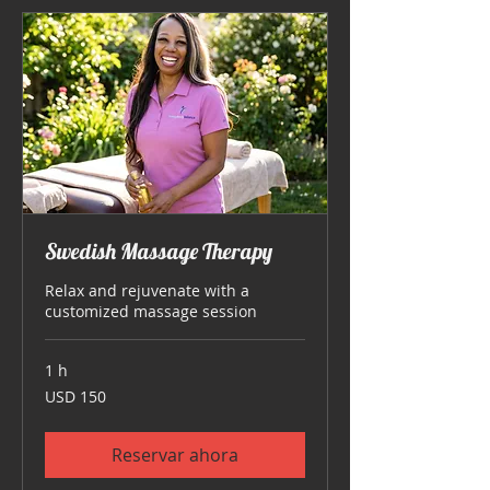
Swedish Massage Therapy
Relax and rejuvenate with a
customized massage session
1 h
150
USD 150
dólares
estadounidenses
Reservar ahora