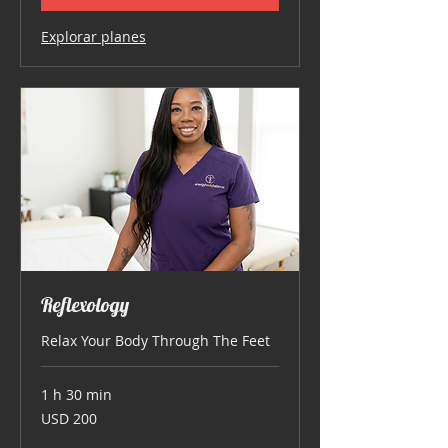
Explorar planes
Reflexology
Relax Your Body Through The Feet
1 h 30 min
200
USD 200
dólares
estadounidenses