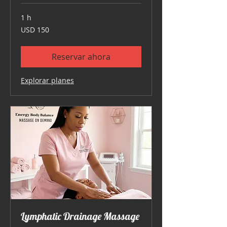
1 h
150
USD 150
dólares
estadounidenses
Reservar ahora
Explorar planes
Lymphatic Drainage Massage