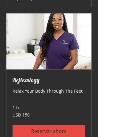
Reflexology
Relax Your Body Through The Feet
1 h
150
USD 150
dólares
estadounidenses
Reservar ahora