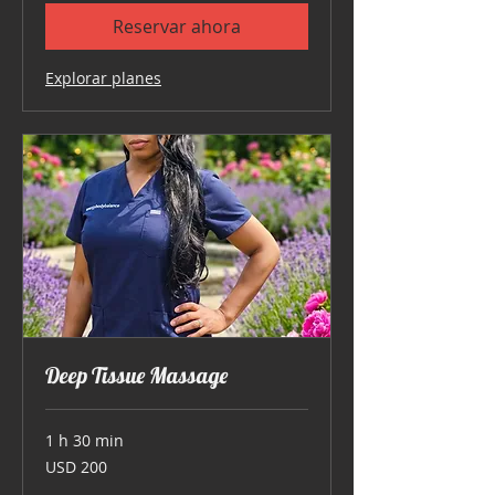
Reservar ahora
Explorar planes
Deep Tissue Massage
1 h 30 min
200
USD 200
dólares
estadounidenses