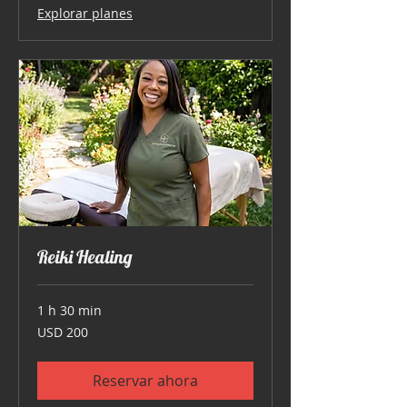
Explorar planes
Reiki Healing
1 h 30 min
200
USD 200
dólares
estadounidenses
Reservar ahora