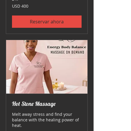
400
USD 400
dólares
estadounidenses
Reservar ahora
Hot Stone Massage
Melt away stress and find your
balance with the healing power of
heat.