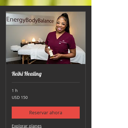
Reiki Healing
1 h
150
USD 150
dólares
estadounidenses
Reservar ahora
Explorar planes