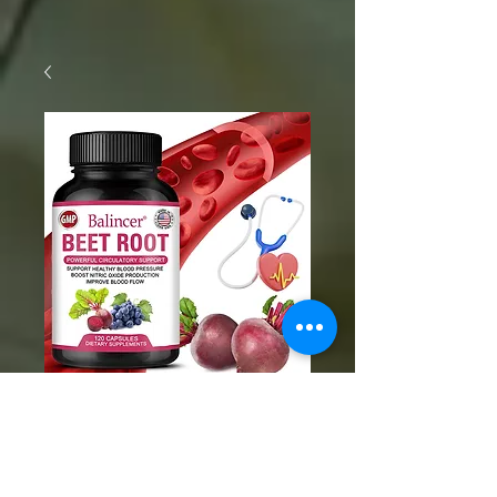
SKU: 1005007265081213
Beetroot Capsules