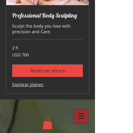
Professional Body Sculpting
Sculpt the body you love with
precision and Care.
2 h
700
USD 700
dólares
estadounidenses
Reservar ahora
Explorar planes