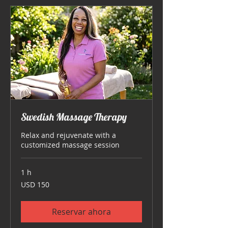
Swedish Massage Therapy
Relax and rejuvenate with a
customized massage session
1 h
150
USD 150
dólares
estadounidenses
Reservar ahora