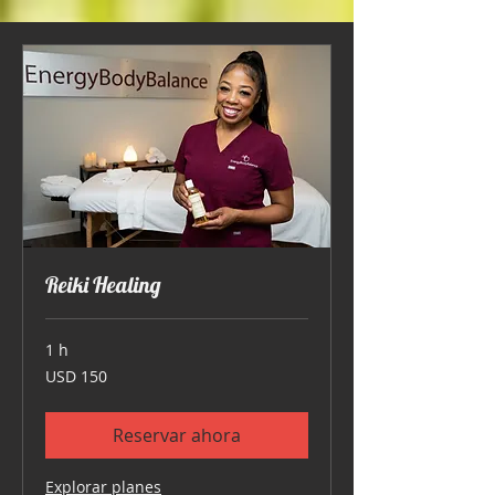
Reiki Healing
1 h
150
USD 150
dólares
estadounidenses
Reservar ahora
Explorar planes