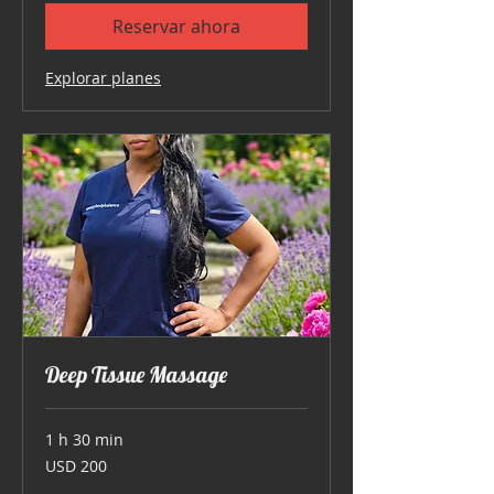
Reservar ahora
Explorar planes
Deep Tissue Massage
1 h 30 min
200
USD 200
dólares
estadounidenses