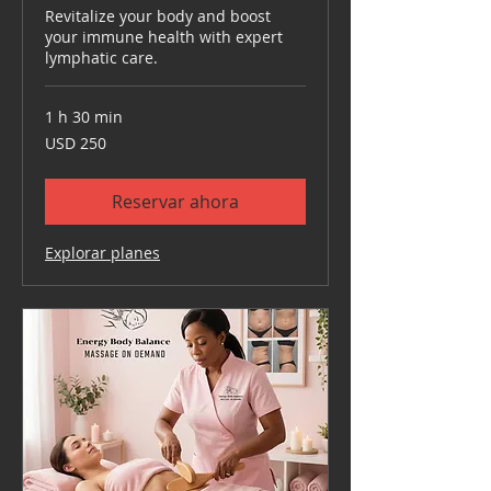
Revitalize your body and boost
your immune health with expert
lymphatic care.
1 h 30 min
250
USD 250
dólares
estadounidenses
Reservar ahora
Explorar planes