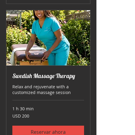
Swedish Massage Therapy
Relax and rejuvenate with a
customized massage session
1 h 30 min
200
USD 200
dólares
estadounidenses
Reservar ahora