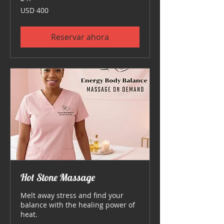
400
USD 400
dólares
estadounidenses
Reservar ahora
Hot Stone Massage
Melt away stress and find your
balance with the healing power of
heat.