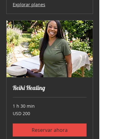
Explorar planes
Reiki Healing
1 h 30 min
200
USD 200
dólares
estadounidenses
Reservar ahora