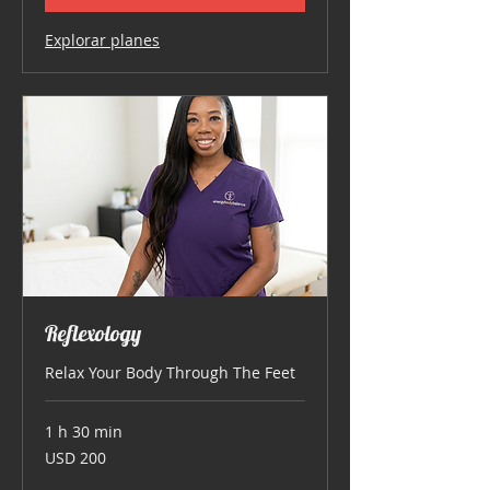
Explorar planes
Reflexology
Relax Your Body Through The Feet
1 h 30 min
200
USD 200
dólares
estadounidenses