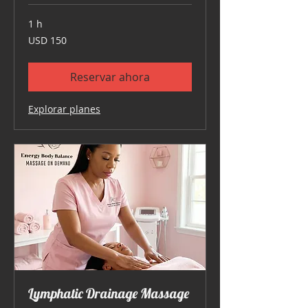
1 h
150
USD 150
dólares
estadounidenses
Reservar ahora
Explorar planes
Lymphatic Drainage Massage