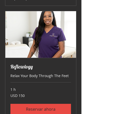
Reflexology
Relax Your Body Through The Feet
1 h
150
USD 150
dólares
estadounidenses
Reservar ahora