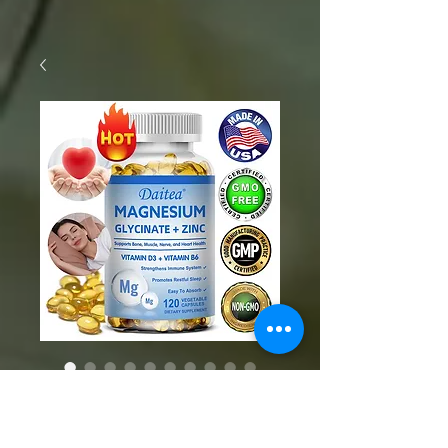
SKU: 1005006142626306
Magnesium and