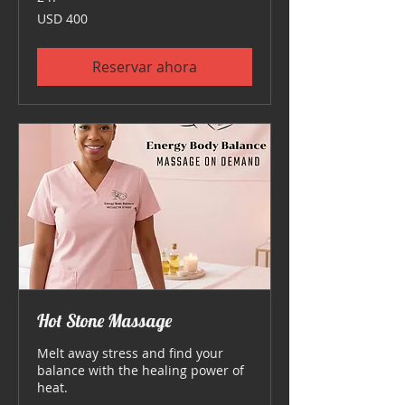
400
USD 400
dólares
estadounidenses
Reservar ahora
Hot Stone Massage
Melt away stress and find your
balance with the healing power of
heat.