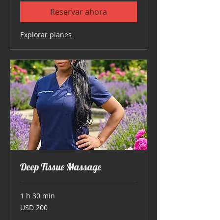
Reservar ahora
Explorar planes
Deep Tissue Massage
1 h 30 min
200
USD 200
dólares
estadounidenses