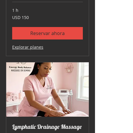
1 h
150
USD 150
dólares
estadounidenses
Reservar ahora
Explorar planes
Lymphatic Drainage Massage