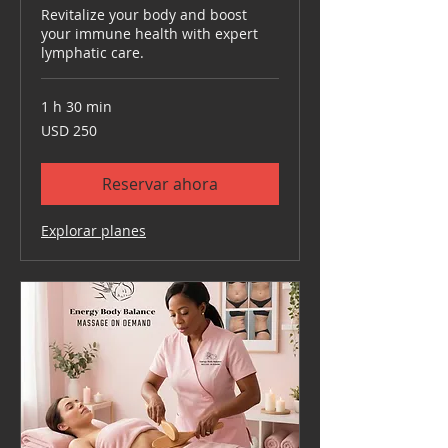
Revitalize your body and boost
your immune health with expert
lymphatic care.
1 h 30 min
250
USD 250
dólares
estadounidenses
Reservar ahora
Explorar planes