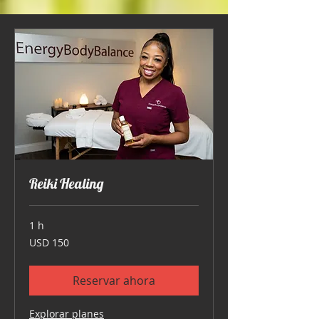
Reiki Healing
1 h
150
USD 150
dólares
estadounidenses
Reservar ahora
Explorar planes