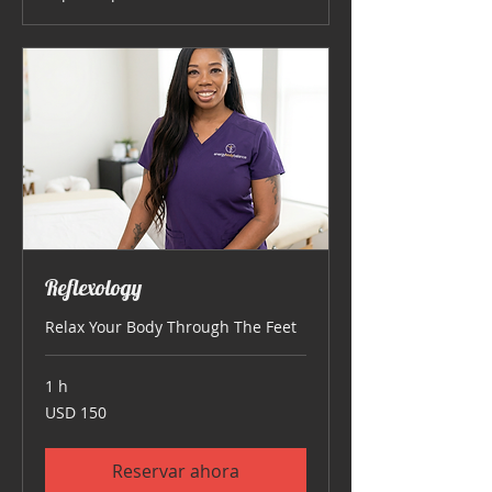
Reflexology
Relax Your Body Through The Feet
1 h
150
USD 150
dólares
estadounidenses
Reservar ahora