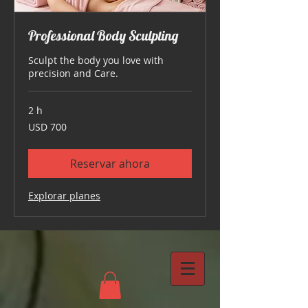
Professional Body Sculpting
Sculpt the body you love with
precision and Care.
2 h
700
USD 700
dólares
estadounidenses
Reservar ahora
Explorar planes