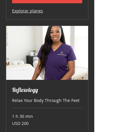
Explorar planes
Reflexology
Relax Your Body Through The Feet
1 h 30 min
200
USD 200
dólares
estadounidenses