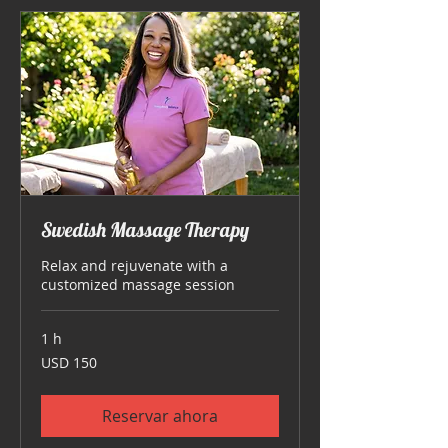
Swedish Massage Therapy
Relax and rejuvenate with a
customized massage session
1 h
150
USD 150
dólares
estadounidenses
Reservar ahora