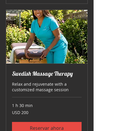
Swedish Massage Therapy
Relax and rejuvenate with a
customized massage session
1 h 30 min
200
USD 200
dólares
estadounidenses
Reservar ahora