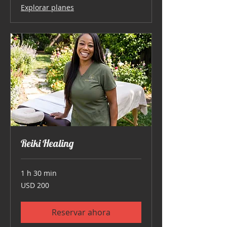
Explorar planes
Reiki Healing
1 h 30 min
200
USD 200
dólares
estadounidenses
Reservar ahora