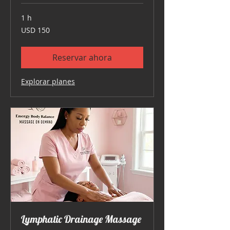
1 h
150
USD 150
dólares
estadounidenses
Reservar ahora
Explorar planes
Lymphatic Drainage Massage