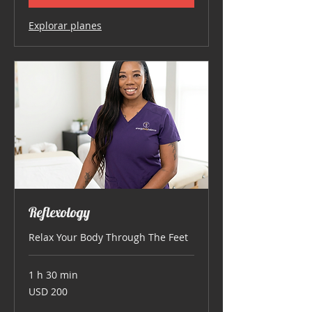
Explorar planes
Reflexology
Relax Your Body Through The Feet
1 h 30 min
200
USD 200
dólares
estadounidenses