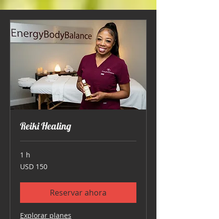
Reiki Healing
1 h
150
USD 150
dólares
estadounidenses
Reservar ahora
Explorar planes