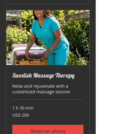
Swedish Massage Therapy
Relax and rejuvenate with a
customized massage session
1 h 30 min
200
USD 200
dólares
estadounidenses
Reservar ahora