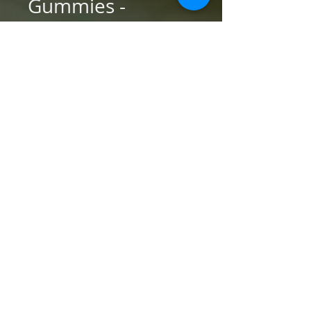
Gummies -
Recover -
Hawaiian Breeze -
Post-Workout
Gummies (12-
Pack)
Precio
USD 36.00
Cantidad
*
Agregar al carrito
Accelerate your recovery