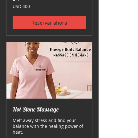
400
USD 400
dólares
estadounidenses
Reservar ahora
Hot Stone Massage
Melt away stress and find your
balance with the healing power of
heat.