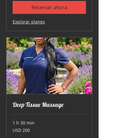
Reservar ahora
Explorar planes
Deep Tissue Massage
1 h 30 min
200
USD 200
dólares
estadounidenses