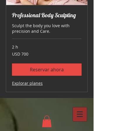
Professional Body Sculpting
Sculpt the body you love with
precision and Care.
2 h
700
USD 700
dólares
estadounidenses
Reservar ahora
Explorar planes