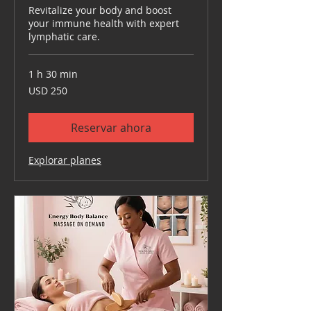
Revitalize your body and boost
your immune health with expert
lymphatic care.
1 h 30 min
250
USD 250
dólares
estadounidenses
Reservar ahora
Explorar planes