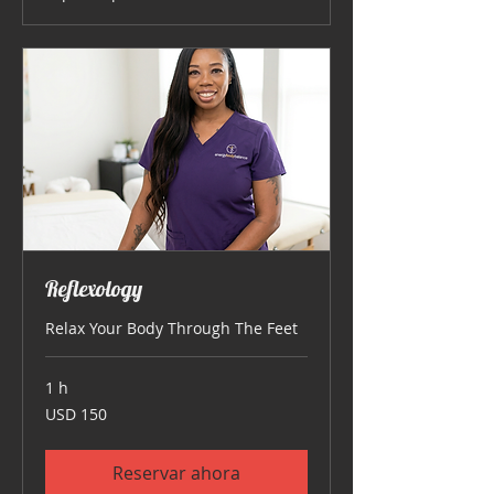
Reflexology
Relax Your Body Through The Feet
1 h
150
USD 150
dólares
estadounidenses
Reservar ahora