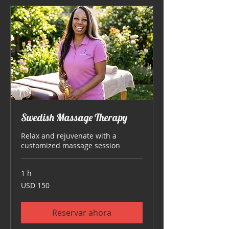
Swedish Massage Therapy
Relax and rejuvenate with a
customized massage session
1 h
150
USD 150
dólares
estadounidenses
Reservar ahora