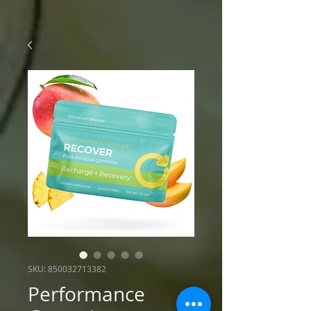
SKU: 850032713382
Performance