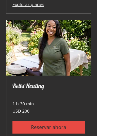
Explorar planes
Reiki Healing
1 h 30 min
200
USD 200
dólares
estadounidenses
Reservar ahora